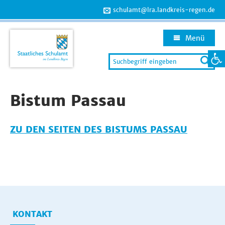
schulamt@lra.landkreis-regen.de
Menü
Werkzeug
Search
for:
Zum
Inhalt
Bistum Passau
springen
ZU DEN SEITEN DES BISTUMS PASSAU
KONTAKT