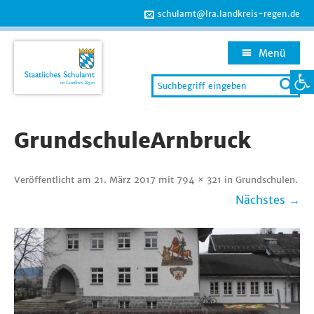
schulamt@lra.landkreis-regen.de
Menü
Werkzeug
Search
for:
Zum
Inhalt
GrundschuleArnbruck
springen
Veröffentlicht am
21. März 2017
mit
794 × 321
in
Grundschulen
.
Nächstes →