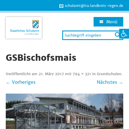
schulamt@lra.landkreis-regen.de
Menü
Werkzeug
Search
for:
Zum
Inhalt
GSBischofsmais
springen
Veröffentlicht am
21. März 2017
mit
794 × 321
in
Grundschulen
.
← Vorheriges
Nächstes →