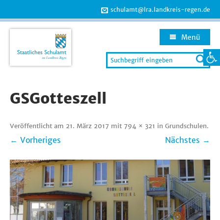
schulamt@lra.landkreis-regen.de
Menü
Werkzeug
Search
for:
Zum
Inhalt
GSGotteszell
springen
Veröffentlicht am
21. März 2017
mit
794 × 321
in
Grundschulen
.
← Vorheriges
Nächstes →