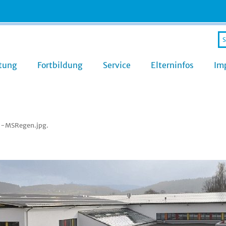
Se
fo
Zum
tung
Fortbildung
Service
Elterninfos
Im
Inhalt
springen
d-MSRegen.jpg
.