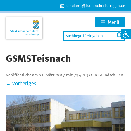
schulamt@lra.landkreis-regen.de
Menü
Werkzeug
Search
for:
Zum
Inhalt
GSMSTeisnach
springen
Veröffentlicht am
21. März 2017
mit
794 × 321
in
Grundschulen
.
← Vorheriges